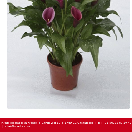
Kreuk bloembollenkwekerij
|
Langevliet 10
|
1759 LE Callantsoog
|
tel:
+31 (0)223 69 10 47
|
info@kreukbv.com