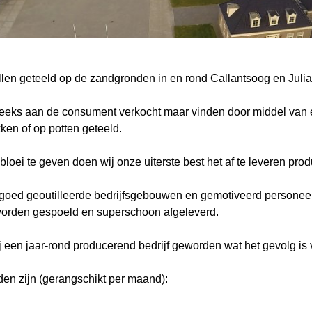
llen geteeld op de zandgronden in en rond Callantsoog en Juli
reeks aan de consument verkocht maar vinden door middel van
kken of op potten geteeld.
loei te geven doen wij onze uiterste best het af te leveren prod
ed geoutilleerde bedrijfsgebouwen en gemotiveerd personeel i
 worden gespoeld en superschoon afgeleverd.
 een jaar-rond producerend bedrijf geworden wat het gevolg is v
en zijn (gerangschikt per maand):